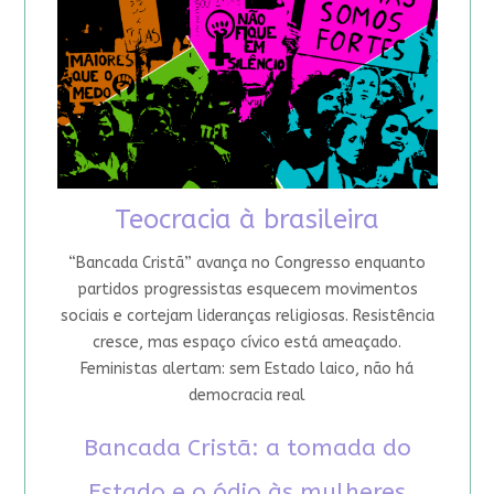
Teocracia à brasileira
“Bancada Cristã” avança no Congresso enquanto
partidos progressistas esquecem movimentos
sociais e cortejam lideranças religiosas. Resistência
cresce, mas espaço cívico está ameaçado.
Feministas alertam: sem Estado laico, não há
democracia real
Bancada Cristã: a tomada do
Estado e o ódio às mulheres