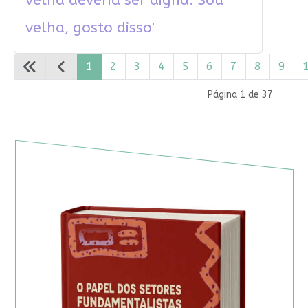
velha deveria ser digna. Sou
velha, gosto disso'
1
2
3
4
5
6
7
8
9
Página 1 de 37