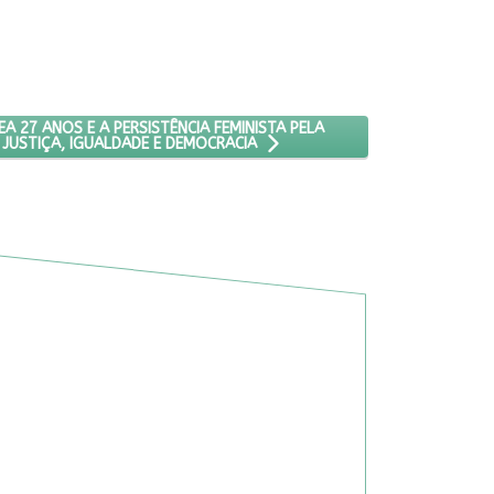
 O ESTUDO “ABORTO EM DEBATE NA CÂMARA DOS DEPUTADOS”
IMO ARTIGO: CFEMEA 27 ANOS E A PERSISTÊNCIA FEMINISTA PELA JUS
EA 27 ANOS E A PERSISTÊNCIA FEMINISTA PELA
JUSTIÇA, IGUALDADE E DEMOCRACIA