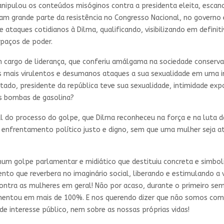
manipulou os conteúdos misóginos contra a presidenta eleita, esca
am grande parte da resistência no Congresso Nacional, no governo e
ataques cotidianos à Dilma, qualificando, visibilizando em definiti
paços de poder.
m cargo de liderança, que conferiu amálgama na sociedade conserva
s mais virulentos e desumanos ataques a sua sexualidade em uma i
stado, presidente da república teve sua sexualidade, intimidade e
s bombas de gasolina?
al do processo do golpe, que Dilma reconheceu na força e na luta
 enfrentamento político justo e digno, sem que uma mulher seja a
 num golpe parlamentar e midiático que destituiu concreta e simbo
ento que reverbera no imaginário social, liberando e estimulando a
ontra as mulheres em geral! Não por acaso, durante o primeiro sem
umentou em mais de 100%. E nos querendo dizer que não somos co
de interesse público, nem sobre as nossas próprias vidas!