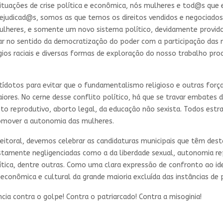
 situações de crise política e econômica, nós mulheres e tod@s q
judicad@s, somos as que temos os direitos vendidos e negociados e
 mulheres, e somente um novo sistema político, devidamente provi
r no sentido da democratização do poder com a participação das m
gios raciais e diversas formas de exploração do nosso trabalho pr
dotos para evitar que o fundamentalismo religioso e outras forças 
iores. No cerne desse conflito político, há que se travar embates 
to reprodutivo, aborto legal, da educação não sexista. Todos estr
romover a autonomia das mulheres.
leitoral, devemos celebrar as candidaturas municipais que têm de
stamente negligenciadas como a da liberdade sexual, autonomia r
lítica, dentre outras. Como uma clara expressão de confronto ao ide
conômica e cultural da grande maioria excluída das instâncias de 
cia contra o golpe! Contra o patriarcado! Contra a misoginia!