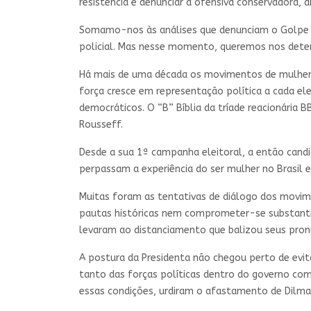
resistência e denunciar a ofensiva conservadora, an
Somamo-nos às análises que denunciam o Golpe pa
policial. Mas nesse momento, queremos nos deter
Há mais de uma década os movimentos de mulheres
força cresce em representação política a cada el
democráticos. O “B” Bíblia da tríade reacionária
Rousseff.
Desde a sua 1ª campanha eleitoral, a então candi
perpassam a experiência do ser mulher no Brasil e
Muitas foram as tentativas de diálogo dos movim
pautas históricas nem comprometer-se substantiv
levaram ao distanciamento que balizou seus pron
A postura da Presidenta não chegou perto de evit
tanto das forças políticas dentro do governo como
essas condições, urdiram o afastamento de Dilma