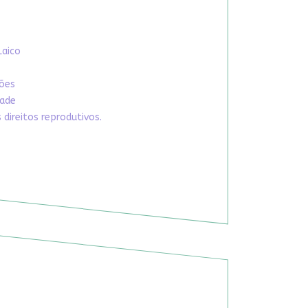
Laico
xões
dade
direitos reprodutivos.