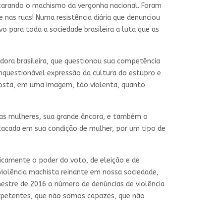
ncarando o machismo da vergonha nacional. Foram
 nas ruas! Numa resistência diária que denunciou
vo para toda a sociedade brasileira a luta que as
dora brasileira, que questionou sua competência
nquestionável expressão da cultura do estupro e
xposta, em uma imagem, tão violenta, quanto
 das mulheres, sua grande âncora, e também o
tacada em sua condição de mulher, por um tipo de
licamente o poder do voto, de eleição e de
 violência machista reinante em nossa sociedade,
estre de 2016 o número de denúncias de violência
mpetentes, que não somos capazes, que não