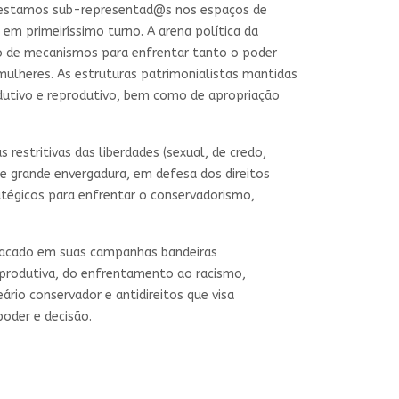
ue estamos sub-representad@s nos espaços de
m primeiríssimo turno. A arena política da
do de mecanismos para enfrentar tanto o poder
ulheres. As estruturas patrimonialistas mantidas
odutivo e reprodutivo, bem como de apropriação
restritivas das liberdades (sexual, de credo,
de grande envergadura, em defesa dos direitos
atégicos para enfrentar o conservadorismo,
stacado em suas campanhas bandeiras
eprodutiva, do enfrentamento ao racismo,
ário conservador e antidireitos que visa
poder e decisão.