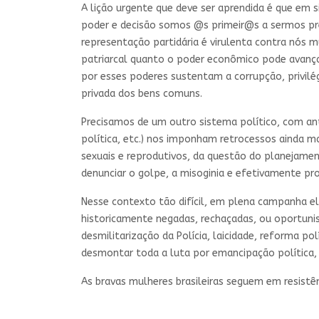
A lição urgente que deve ser aprendida é que em
poder e decisão somos @s primeir@s a sermos pre
representação partidária é virulenta contra nós
patriarcal quanto o poder econômico pode avança
por esses poderes sustentam a corrupção, privilé
privada dos bens comuns.
Precisamos de um outro sistema político, com antí
política, etc.) nos imponham retrocessos ainda ma
sexuais e reprodutivos, da questão do planejamen
denunciar o golpe, a misoginia e efetivamente p
Nesse contexto tão difícil, em plena campanha e
historicamente negadas, rechaçadas, ou oportuni
desmilitarização da Polícia, laicidade, reforma po
desmontar toda a luta por emancipação política, e
As bravas mulheres brasileiras seguem em resistên