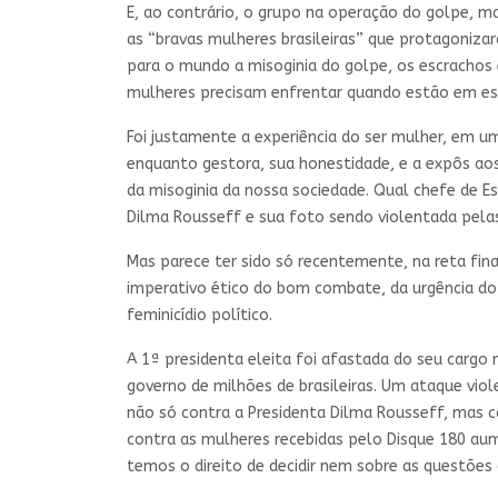
E, ao contrário, o grupo na operação do golpe, 
as “bravas mulheres brasileiras” que protagonizar
para o mundo a misoginia do golpe, os escrachos e 
mulheres precisam enfrentar quando estão em es
Foi justamente a experiência do ser mulher, em u
enquanto gestora, sua honestidade, e a expôs ao
da misoginia da nossa sociedade. Qual chefe de E
Dilma Rousseff e sua foto sendo violentada pela
Mas parece ter sido só recentemente, na reta fin
imperativo ético do bom combate, da urgência do
feminicídio político.
A 1ª presidenta eleita foi afastada do seu cargo
governo de milhões de brasileiras. Um ataque viol
não só contra a Presidenta Dilma Rousseff, mas c
contra as mulheres recebidas pelo Disque 180 a
temos o direito de decidir nem sobre as questões 