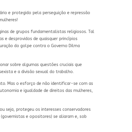
rio e protegido pela perseguição e repressão
mulheres!
nas de grupos fundamentalistas religiosos. Tal
s e desprovidos de quaisquer princípios
iguração do golpe contra o Governo Dilma
ionar sobre algumas questões cruciais que
exista e a divisão sexual do trabalho.
o. Mas o esforço de não identificar-se com as
tonomia e igualdade de direitos das mulheres,
ou seja, protegeu os interesses conservadores
(governistas e opositores) se aliaram e, sob