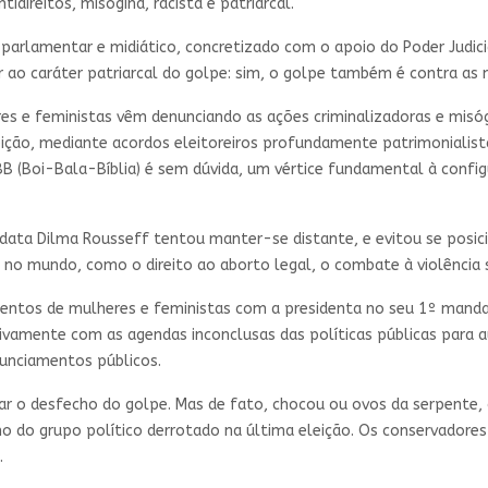
tidireitos, misógina, racista e patriarcal.
rlamentar e midiático, concretizado com o apoio do Poder Judiciá
 ao caráter patriarcal do golpe: sim, o golpe também é contra as 
 e feministas vêm denunciando as ações criminalizadoras e misógi
eição, mediante acordos eleitoreiros profundamente patrimonialista
 BBB (Boi-Bala-Bíblia) é sem dúvida, um vértice fundamental à conf
data Dilma Rousseff tentou manter-se distante, e evitou se posic
 no mundo, como o direito ao aborto legal, o combate à violência s
entos de mulheres e feministas com a presidenta no seu 1º mandat
amente com as agendas inconclusas das políticas públicas para au
unciamentos públicos.
ar o desfecho do golpe. Mas de fato, chocou ou ovos da serpente, 
 do grupo político derrotado na última eleição. Os conservadores 
.