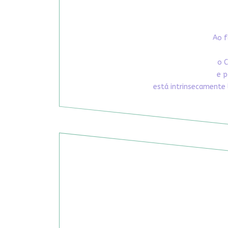
Ao f
o C
e p
está intrinsecamente 