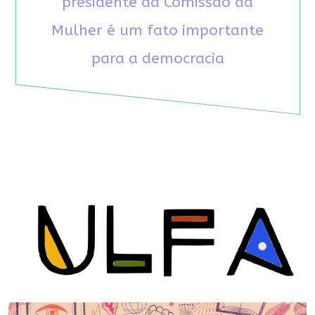
presidente da Comissão da
Mulher é um fato importante
para a democracia