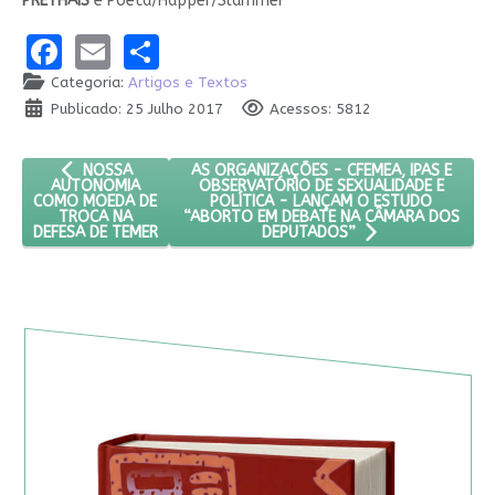
PRETHAÍS
é Poeta/Happer/Slammer
Facebook
Email
Share
Categoria:
Artigos e Textos
Publicado: 25 Julho 2017
Acessos: 5812
ARTIGO ANTERIOR: NOSSA AUTONOMIA COMO MOEDA DE TRO
PRÓXIMO ARTIGO: AS ORGANIZAÇÕES - CF
AS ORGANIZAÇÕES - CFEMEA, IPAS E
NOSSA
OBSERVATÓRIO DE SEXUALIDADE E
AUTONOMIA
POLÍTICA - LANÇAM O ESTUDO
COMO MOEDA DE
“ABORTO EM DEBATE NA CÂMARA DOS
TROCA NA
DEFESA DE TEMER
DEPUTADOS”