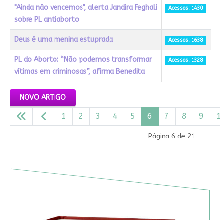
"Ainda não vencemos", alerta Jandira Feghali
Acessos: 1430
sobre PL antiaborto
Deus é uma menina estuprada
Acessos: 1638
PL do Aborto: “Não podemos transformar
Acessos: 1328
vítimas em criminosas”, afirma Benedita
Artigos
NOVO ARTIGO
1
2
3
4
5
6
7
8
9
Página 6 de 21