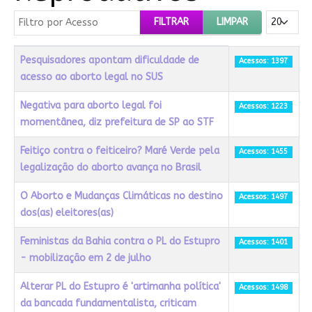
Filtro por Acesso
Mostrar #
FILTRAR
LIMPAR
Título
Acessos
Pesquisadores apontam dificuldade de
Acessos: 1397
acesso ao aborto legal no SUS
Negativa para aborto legal foi
Acessos: 1223
momentânea, diz prefeitura de SP ao STF
Feitiço contra o feiticeiro? Maré Verde pela
Acessos: 1455
legalização do aborto avança no Brasil
O Aborto e Mudanças Climáticas no destino
Acessos: 1497
dos(as) eleitores(as)
Feministas da Bahia contra o PL do Estupro
Acessos: 1401
- mobilização em 2 de julho
Alterar PL do Estupro é 'artimanha política'
Acessos: 1498
da bancada fundamentalista, criticam