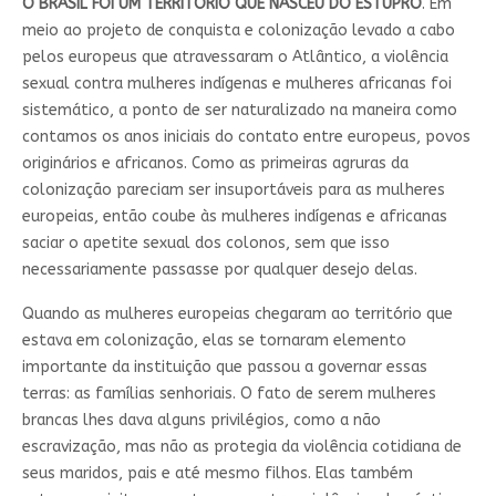
O BRASIL FOI UM TERRITÓRIO QUE NASCEU DO ESTUPRO
. Em
meio ao projeto de conquista e colonização levado a cabo
pelos europeus que atravessaram o Atlântico, a violência
sexual contra mulheres indígenas e mulheres africanas foi
sistemático, a ponto de ser naturalizado na maneira como
contamos os anos iniciais do contato entre europeus, povos
originários e africanos. Como as primeiras agruras da
colonização pareciam ser insuportáveis para as mulheres
europeias, então coube às mulheres indígenas e africanas
saciar o apetite sexual dos colonos, sem que isso
necessariamente passasse por qualquer desejo delas.
Quando as mulheres europeias chegaram ao território que
estava em colonização, elas se tornaram elemento
importante da instituição que passou a governar essas
terras: as famílias senhoriais. O fato de serem mulheres
brancas lhes dava alguns privilégios, como a não
escravização, mas não as protegia da violência cotidiana de
seus maridos, pais e até mesmo filhos. Elas também