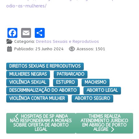
odio-as-mulheres/
Facebook
Email
Share
Categoria:
Direitos Sexuais e Reprodutivos
Publicado: 25 Junho 2024
Acessos: 1501
DIREITOS SEXUAIS E REPRODUTIVOS
MULHERES NEGRAS
PATRIARCADO
VIOLÊNCIA SEXUAL
ESTUPRO
MACHISMO
DESCRIMINALIZAÇÃO DO ABORTO
ABORTO LEGAL
VIOLÊNCIA CONTRA MULHER
ABORTO SEGURO
ARTIGO ANTERIOR: HOSPITAIS DE SP AINDA NÃO RESPONDER
PRÓXIMO ARTIGO: THEMI
THEMIS REALIZA
HOSPITAIS DE SP AINDA
ATENDIMENTO JURÍDICO
NÃO RESPONDERAM A MORAES
EM ABRIGO DE PORTO
SOBRE OFERTA DE ABORTO
LEGAL
ALEGRE