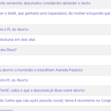
undo semestre; deputados consideram abrandar o texto
 ter o bebê, que ganharia uma laqueadura', diz mulher estuprada qu
ra o PL do aborto
sinaturas em dois dias
 seu Deus?
 aborto a homicídio e interditam Avenida Paulista
ntra PL do Aborto
fantil'; saiba o que a deputada já disse sobre aborto
do Cunha que caiu após pressão social; tema é recorrente no Cong
proposta