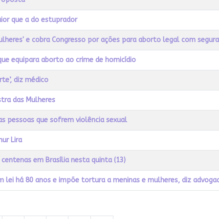
ior que a do estuprador
mulheres' e cobra Congresso por ações para aborto legal com segur
 que equipara aborto ao crime de homicídio
te’, diz médico
istra das Mulheres
as pessoas que sofrem violência sexual
ur Lira
 centenas em Brasília nesta quinta (13)
em lei há 80 anos e impõe tortura a meninas e mulheres, diz advoga