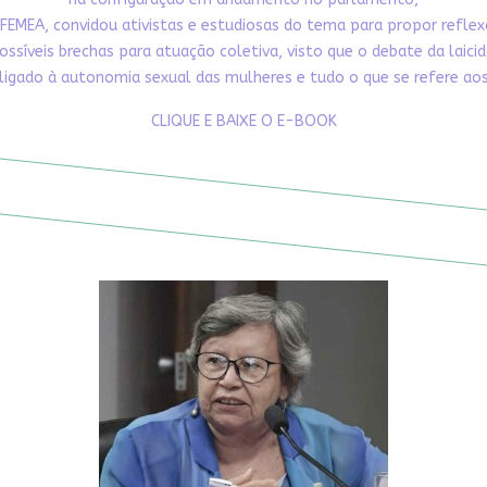
FEMEA, convidou ativistas e estudiosas do tema para propor refle
ossíveis brechas para atuação coletiva, visto que o debate da laici
ligado à autonomia sexual das mulheres e tudo o que se refere aos 
CLIQUE E BAIXE O E-BOOK