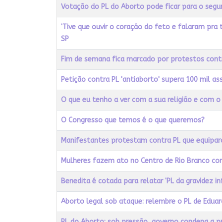
Título
Acessos
Votação do PL do Aborto pode ficar para o seg
'Tive que ouvir o coração do feto e falaram pra
SP
Fim de semana fica marcado por protestos cont
Petição contra PL 'antiaborto' supera 100 mil as
O que eu tenho a ver com a sua religião e com o
O Congresso que temos é o que queremos?
Manifestantes protestam contra PL que equipara
Mulheres fazem ato no Centro de Rio Branco co
Benedita é cotada para relatar 'PL da gravidez in
Aborto legal sob ataque: relembre o PL de Eduar
PL do Aborto: sob pressão, governo condena a 