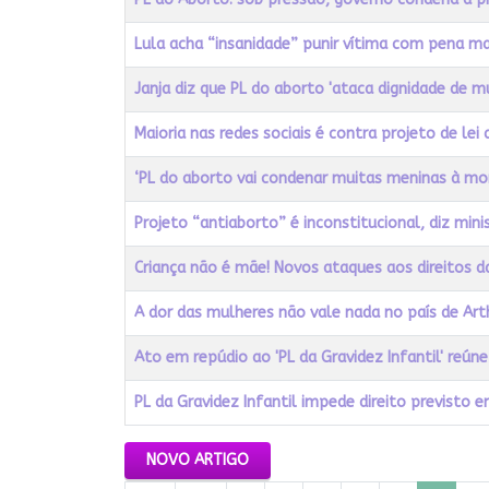
Lula acha “insanidade” punir vítima com pena ma
Janja diz que PL do aborto 'ataca dignidade de 
Maioria nas redes sociais é contra projeto de lei
‘PL do aborto vai condenar muitas meninas à mor
Projeto “antiaborto” é inconstitucional, diz min
Criança não é mãe! Novos ataques aos direitos d
A dor das mulheres não vale nada no país de Arth
Ato em repúdio ao 'PL da Gravidez Infantil' reúne
PL da Gravidez Infantil impede direito previsto 
Artigos
NOVO ARTIGO