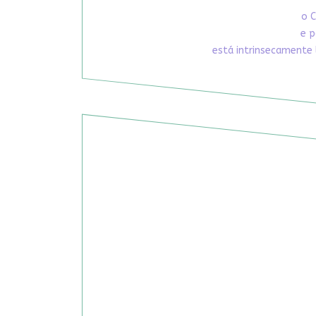
o C
e p
está intrinsecamente 