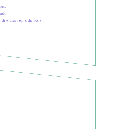
xões
dade
direitos reprodutivos.