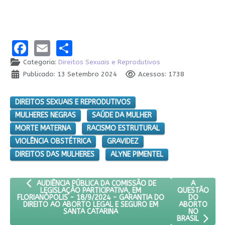
Facebook
Email
Share
Categoria:
Direitos Sexuais e Reprodutivos
Publicado: 13 Setembro 2024
Acessos: 1738
DIREITOS SEXUAIS E REPRODUTIVOS
MULHERES NEGRAS
SAÚDE DA MULHER
MORTE MATERNA
RACISMO ESTRUTURAL
VIOLÊNCIA OBSTÉTRICA
GRAVIDEZ
DIREITOS DAS MULHERES
ALYNE PIMENTEL
ARTIGO ANTERIOR: AUDIÊNCIA PÚBLICA DA COMISSÃO DE LEG
PRÓXIMO 
A
AUDIÊNCIA PÚBLICA DA COMISSÃO DE
QUESTÃO
LEGISLAÇÃO PARTICIPATIVA, EM
DO
FLORIANÓPOLIS - 18/9/2024 - GARANTIA DO
ABORTO
DIREITO AO ABORTO LEGAL E SEGURO EM
NO
SANTA CATARINA
BRASIL