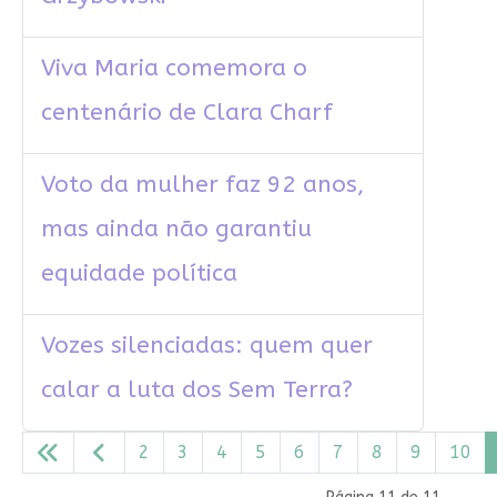
Viva Maria comemora o
centenário de Clara Charf
Voto da mulher faz 92 anos,
mas ainda não garantiu
equidade política
Vozes silenciadas: quem quer
calar a luta dos Sem Terra?
2
3
4
5
6
7
8
9
10