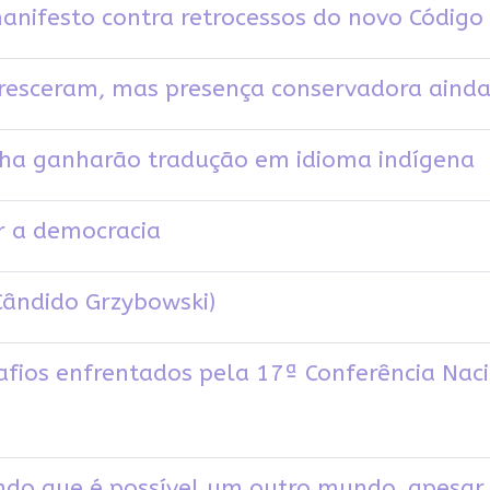
nifesto contra retrocessos do novo Código 
cresceram, mas presença conservadora ainda
enha ganharão tradução em idioma indígena
r a democracia
Cândido Grzybowski)
afios enfrentados pela 17ª Conferência Naci
ndo que é possível um outro mundo, apesar