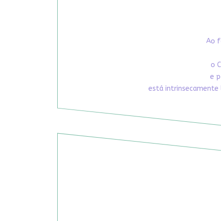
Ao f
o C
e p
está intrinsecamente 