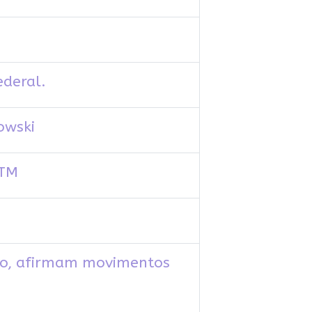
ederal.
owski
STM
ico, afirmam movimentos