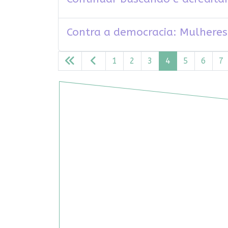
Contra a democracia: Mulheres 
1
2
3
4
5
6
7