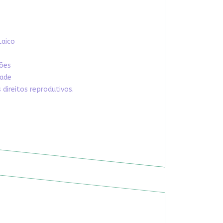
Laico
xões
dade
direitos reprodutivos.