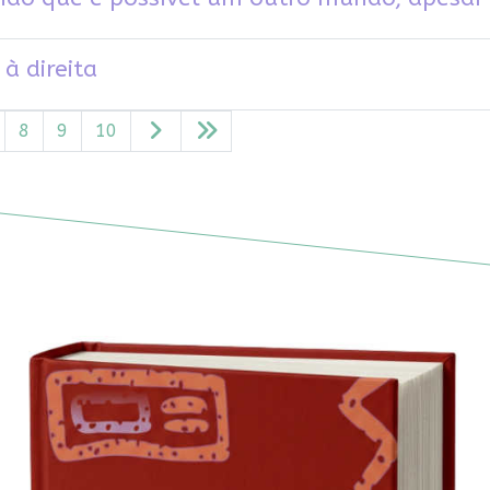
à direita
8
9
10