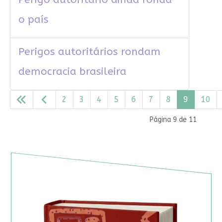
o país
Perigos autoritários rondam
democracia brasileira
2
3
4
5
6
7
8
9
10
Página 9 de 11