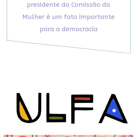
presidente da Comissão da
Mulher é um fato importante
para a democracia