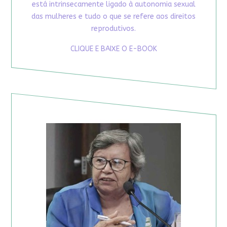
está intrinsecamente ligado à autonomia sexual
das mulheres e tudo o que se refere aos direitos
reprodutivos.
CLIQUE E BAIXE O E-BOOK