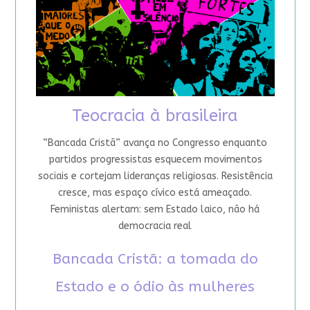
Teocracia à brasileira
“Bancada Cristã” avança no Congresso enquanto
partidos progressistas esquecem movimentos
sociais e cortejam lideranças religiosas. Resistência
cresce, mas espaço cívico está ameaçado.
Feministas alertam: sem Estado laico, não há
democracia real
Bancada Cristã: a tomada do
Estado e o ódio às mulheres