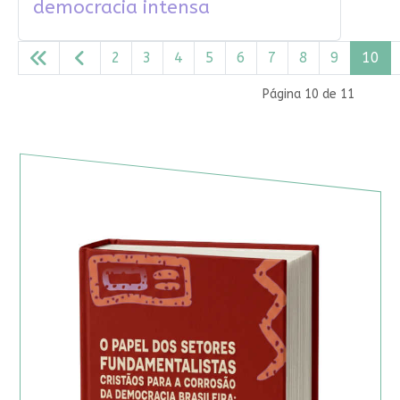
democracia intensa
2
3
4
5
6
7
8
9
10
Página 10 de 11