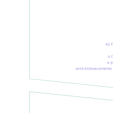
Ao f
o C
e p
está intrinsecamente 