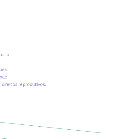
Laico
xões
dade
direitos reprodutivos.