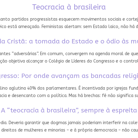
Teocracia à brasileira
nto partidos progressistas esquecem movimentos sociais e cortejam
ico está ameaçado. Feministas alertam: sem Estado laico, não há 
a Cristã: a tomada do Estado e o ódio às m
 antes “adversárias”. Em comum, convergem na agenda moral de que
ção objetiva alcançar o Colégio de Líderes do Congresso e o contro
resso: Por onde avançam as bancadas relig
ino aglutina 40% dos parlamentares. É incentivada por igrejas fun
ia e desencanto com a política. Mas há brechas: fé não significa
A “teocracia à brasileira”, sempre à espreita
édia. Deveria garantir que dogmas jamais poderiam interferir na cole
 direitos de mulheres e minorias – e à própria democracia – não ca