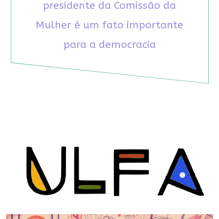
presidente da Comissão da
Mulher é um fato importante
para a democracia