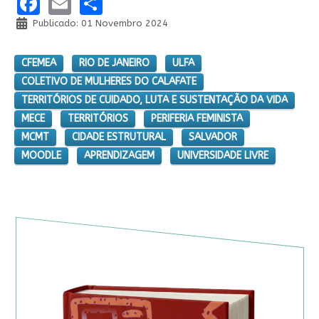
Facebook
Email
Share
Publicado: 01 Novembro 2024
CFEMEA
RIO DE JANEIRO
ULFA
COLETIVO DE MULHERES DO CALAFATE
TERRITÓRIOS DE CUIDADO, LUTA E SUSTENTAÇÃO DA VIDA
MECE
TERRITÓRIOS
PERIFERIA FEMINISTA
MCMT
CIDADE ESTRUTURAL
SALVADOR
MOODLE
APRENDIZAGEM
UNIVERSIDADE LIVRE