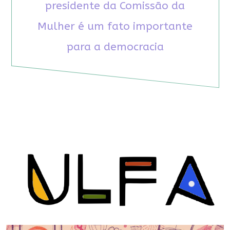
presidente da Comissão da
Mulher é um fato importante
para a democracia