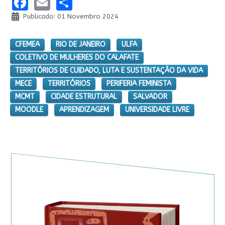
Facebook
Email
Share
Publicado: 01 Novembro 2024
CFEMEA
RIO DE JANEIRO
ULFA
COLETIVO DE MULHERES DO CALAFATE
TERRITÓRIOS DE CUIDADO, LUTA E SUSTENTAÇÃO DA VIDA
MECE
TERRITÓRIOS
PERIFERIA FEMINISTA
MCMT
CIDADE ESTRUTURAL
SALVADOR
MOODLE
APRENDIZAGEM
UNIVERSIDADE LIVRE