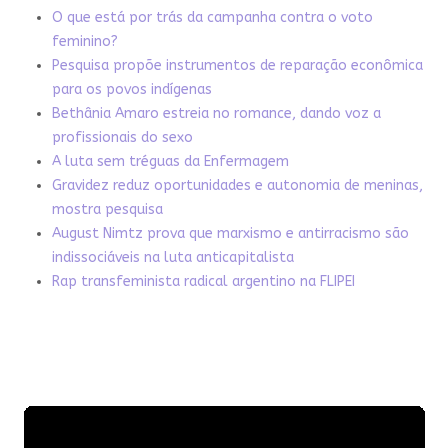
O que está por trás da campanha contra o voto
feminino?
Pesquisa propõe instrumentos de reparação econômica
para os povos indígenas
Bethânia Amaro estreia no romance, dando voz a
profissionais do sexo
A luta sem tréguas da Enfermagem
Gravidez reduz oportunidades e autonomia de meninas,
mostra pesquisa
August Nimtz prova que marxismo e antirracismo são
indissociáveis na luta anticapitalista
Rap transfeminista radical argentino na FLIPEI