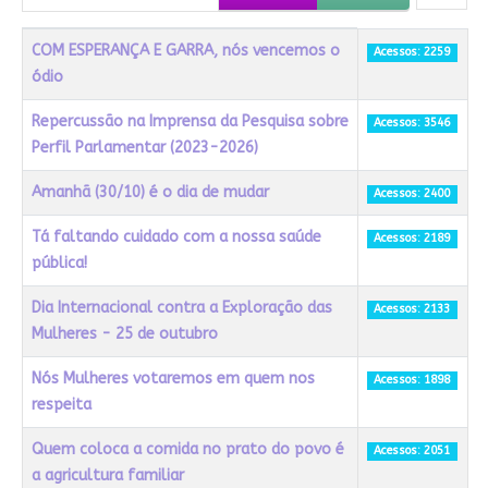
Título
Acessos
COM ESPERANÇA E GARRA, nós vencemos o
Acessos: 2259
ódio
Repercussão na Imprensa da Pesquisa sobre
Acessos: 3546
Perfil Parlamentar (2023-2026)
Amanhã (30/10) é o dia de mudar
Acessos: 2400
Tá faltando cuidado com a nossa saúde
Acessos: 2189
pública!
Dia Internacional contra a Exploração das
Acessos: 2133
Mulheres - 25 de outubro
Nós Mulheres votaremos em quem nos
Acessos: 1898
respeita
Quem coloca a comida no prato do povo é
Acessos: 2051
a agricultura familiar