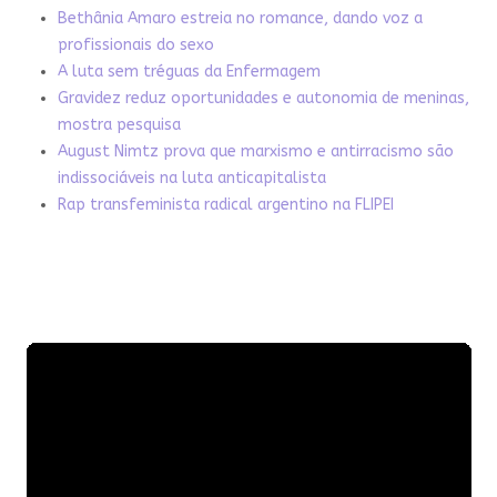
Bethânia Amaro estreia no romance, dando voz a
profissionais do sexo
A luta sem tréguas da Enfermagem
Gravidez reduz oportunidades e autonomia de meninas,
mostra pesquisa
August Nimtz prova que marxismo e antirracismo são
indissociáveis na luta anticapitalista
Rap transfeminista radical argentino na FLIPEI