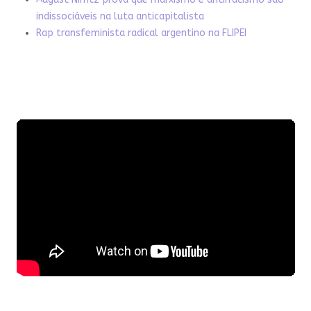
indissociáveis na luta anticapitalista
Rap transfeminista radical argentino na FLIPEI