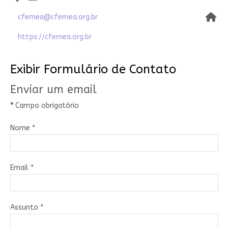
Web
cfemea@cfemea.org.br
https://cfemea.org.br
Exibir Formulário de Contato
Enviar um email
*
Campo obrigatório
Nome
*
Email
*
Assunto
*