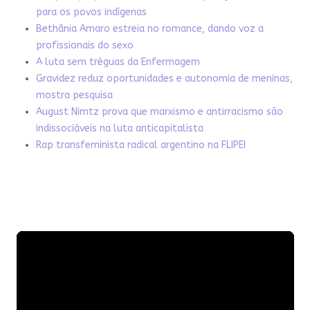
para os povos indígenas
Bethânia Amaro estreia no romance, dando voz a
profissionais do sexo
A luta sem tréguas da Enfermagem
Gravidez reduz oportunidades e autonomia de meninas,
mostra pesquisa
August Nimtz prova que marxismo e antirracismo são
indissociáveis na luta anticapitalista
Rap transfeminista radical argentino na FLIPEI