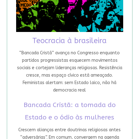
Teocracia à brasileira
“Bancada Cristã” avança no Congresso enquanto
partidos progressistas esquecem movimentos
sociais e cortejam lideranças religiosas. Resistência
cresce, mas espaço cívico está ameaçado.
Feministas alertam: sem Estado laico, não há
democracia real
Bancada Cristã: a tomada do
Estado e o ódio às mulheres
Crescem alianças entre doutrinas religiosas antes
“adversárias”. Em comum, convergem na agenda