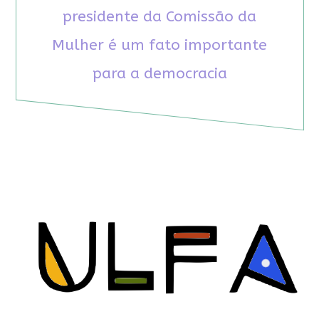
presidente da Comissão da
Mulher é um fato importante
para a democracia