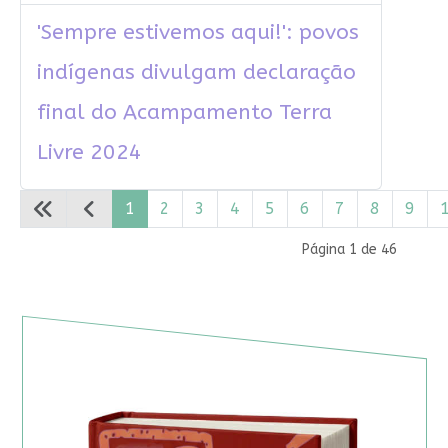
'Sempre estivemos aqui!': povos
indígenas divulgam declaração
final do Acampamento Terra
Livre 2024
1
2
3
4
5
6
7
8
9
Página 1 de 46