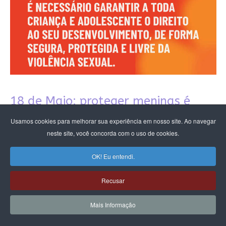
18 de Maio: proteger meninas é
responsabilidade do Estado, da
Usamos cookies para melhorar sua experiência em nosso site. Ao navegar
neste site, você concorda com o uso de cookies.
sociedade e da democracia
OK! Eu entendi.
No dia 18 de maio, Dia Nacional de Combate ao Abuso e à
Exploração Sexual de Crianças e Adolescentes, a sociedade
Recusar
brasileira é convocada a romper silêncios, enfrentar
violências históricas e reafirmar um compromisso coletivo
Mais Informação
com a proteção integral das crianças e adolescentes.